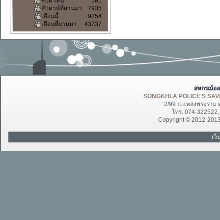
สัปดาห์นี้
581
สัปดาห์ที่ผ่านมา
7935
เดือนนี้
9254
เดือนที่ผ่านมา
43737
สหกรณ์ออ
SONGKHLA POLICE'S SAVI
2/99 ถ.แหล่งพระราม 
โทร. 074-322522
Copyright © 2012-201
เว็