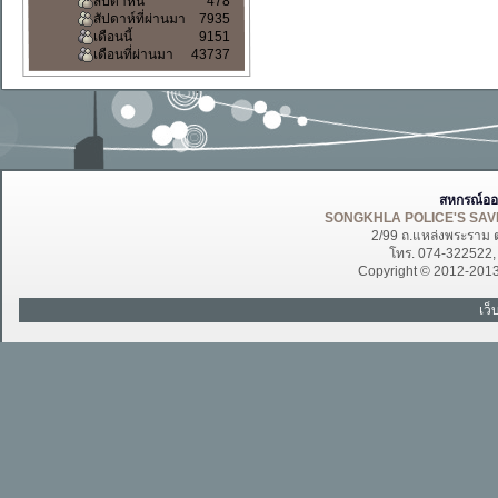
สัปดาห์นี้
478
สัปดาห์ที่ผ่านมา
7935
เดือนนี้
9151
เดือนที่ผ่านมา
43737
สหกรณ์ออ
SONGKHLA POLICE'S SAVI
2/99 ถ.แหล่งพระราม 
โทร. 074-322522
Copyright © 2012-201
เว็