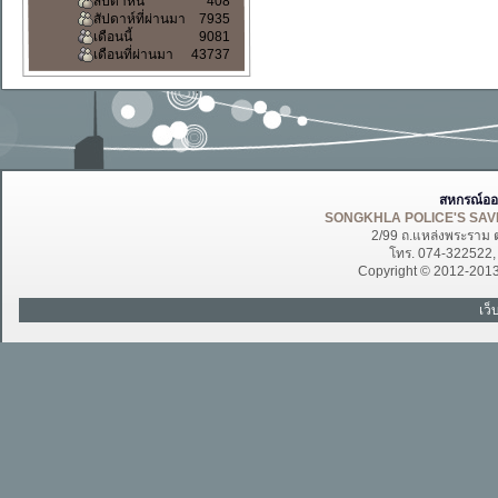
สัปดาห์นี้
408
สัปดาห์ที่ผ่านมา
7935
เดือนนี้
9081
เดือนที่ผ่านมา
43737
สหกรณ์ออ
SONGKHLA POLICE'S SAVI
2/99 ถ.แหล่งพระราม 
โทร. 074-322522
Copyright © 2012-201
เว็