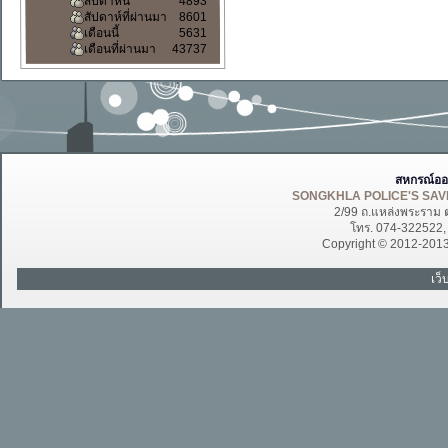
สัปดาห์นี้
4893
สัปดาห์ที่ผ่านมา
8601
เดือนนี้
5631
เดือนที่ผ่านมา
43737
สหกรณ์ออ
SONGKHLA POLICE'S SAVI
2/99 ถ.แหล่งพระราม 
โทร. 074-322522
Copyright © 2012-201
เว็